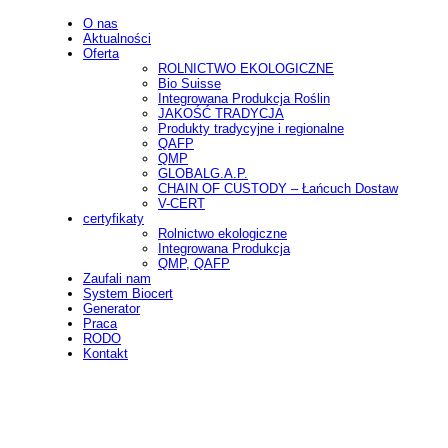
O nas
Aktualności
Oferta
ROLNICTWO EKOLOGICZNE
Bio Suisse
Integrowana Produkcja Roślin
JAKOŚĆ TRADYCJA
Produkty tradycyjne i regionalne
QAFP
QMP
GLOBALG.A.P.
CHAIN OF CUSTODY – Łańcuch Dostaw
V-CERT
certyfikaty
Rolnictwo ekologiczne
Integrowana Produkcja
QMP, QAFP
Zaufali nam
System Biocert
Generator
Praca
RODO
Kontakt