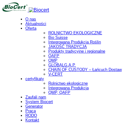
O nas
Aktualności
Oferta
ROLNICTWO EKOLOGICZNE
Bio Suisse
Integrowana Produkcja Roślin
JAKOŚĆ TRADYCJA
Produkty tradycyjne i regionalne
QAFP
QMP
GLOBALG.A.P.
CHAIN OF CUSTODY – Łańcuch Dostaw
V-CERT
certyfikaty
Rolnictwo ekologiczne
Integrowana Produkcja
QMP, QAFP
Zaufali nam
System Biocert
Generator
Praca
RODO
Kontakt