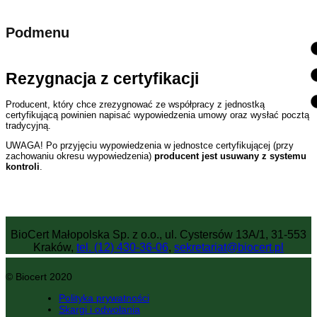
Podmenu
Rezygnacja z certyfikacji
Producent, który chce zrezygnować ze współpracy z jednostką
certyfikującą powinien napisać wypowiedzenia umowy oraz wysłać pocztą
tradycyjną.
UWAGA! Po przyjęciu wypowiedzenia w jednostce certyfikującej (przy
zachowaniu okresu wypowiedzenia)
producent jest usuwany z systemu
kontroli
.
BioCert Małopolska Sp. z o.o., ul. Cystersów 13A/1, 31-553
Kraków,
tel. (12) 430-36-06
,
sekretariat@biocert.pl
© Biocert 2020
Polityka prywatności
Skargi i odwołania