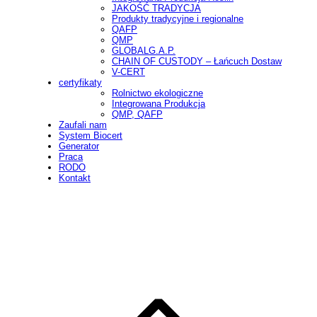
JAKOŚĆ TRADYCJA
Produkty tradycyjne i regionalne
QAFP
QMP
GLOBALG.A.P.
CHAIN OF CUSTODY – Łańcuch Dostaw
V-CERT
certyfikaty
Rolnictwo ekologiczne
Integrowana Produkcja
QMP, QAFP
Zaufali nam
System Biocert
Generator
Praca
RODO
Kontakt