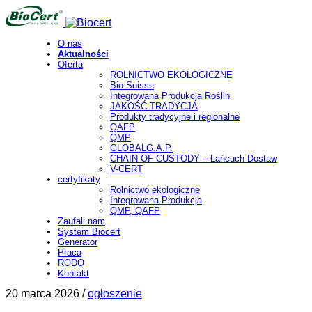
O nas
Aktualności
Oferta
ROLNICTWO EKOLOGICZNE
Bio Suisse
Integrowana Produkcja Roślin
JAKOŚĆ TRADYCJA
Produkty tradycyjne i regionalne
QAFP
QMP
GLOBALG.A.P.
CHAIN OF CUSTODY – Łańcuch Dostaw
V-CERT
certyfikaty
Rolnictwo ekologiczne
Integrowana Produkcja
QMP, QAFP
Zaufali nam
System Biocert
Generator
Praca
RODO
Kontakt
20 marca 2026 /
ogłoszenie