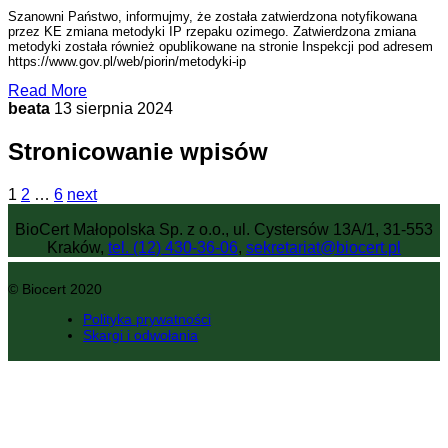
Szanowni Państwo, informujmy, że została zatwierdzona notyfikowana
przez KE zmiana metodyki IP rzepaku ozimego. Zatwierdzona zmiana
metodyki została również opublikowane na stronie Inspekcji pod adresem
https://www.gov.pl/web/piorin/metodyki-ip
Read More
beata
13 sierpnia 2024
Stronicowanie wpisów
1
2
…
6
next
BioCert Małopolska Sp. z o.o., ul. Cystersów 13A/1, 31-553
Kraków,
tel. (12) 430-36-06
,
sekretariat@biocert.pl
© Biocert 2020
Polityka prywatności
Skargi i odwołania