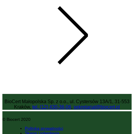
BioCert Małopolska Sp. z o.o., ul. Cystersów 13A/1, 31-553
Kraków,
tel. (12) 430-36-06
,
sekretariat@biocert.pl
© Biocert 2020
Polityka prywatności
Skargi i odwołania