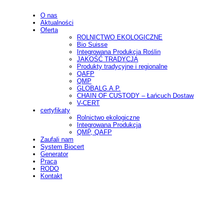
O nas
Aktualności
Oferta
ROLNICTWO EKOLOGICZNE
Bio Suisse
Integrowana Produkcja Roślin
JAKOŚĆ TRADYCJA
Produkty tradycyjne i regionalne
QAFP
QMP
GLOBALG.A.P.
CHAIN OF CUSTODY – Łańcuch Dostaw
V-CERT
certyfikaty
Rolnictwo ekologiczne
Integrowana Produkcja
QMP, QAFP
Zaufali nam
System Biocert
Generator
Praca
RODO
Kontakt