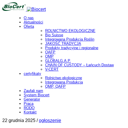
O nas
Aktualności
Oferta
ROLNICTWO EKOLOGICZNE
Bio Suisse
Integrowana Produkcja Roślin
JAKOŚĆ TRADYCJA
Produkty tradycyjne i regionalne
QAFP
QMP
GLOBALG.A.P.
CHAIN OF CUSTODY – Łańcuch Dostaw
V-CERT
certyfikaty
Rolnictwo ekologiczne
Integrowana Produkcja
QMP, QAFP
Zaufali nam
System Biocert
Generator
Praca
RODO
Kontakt
22 grudnia 2025 /
ogłoszenie