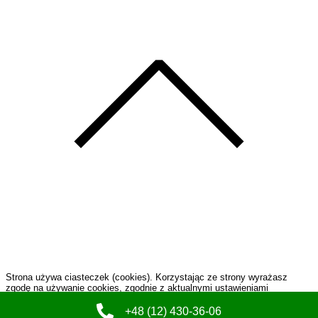
Strona używa ciasteczek (cookies). Korzystając ze strony wyrażasz
zgodę na używanie cookies, zgodnie z aktualnymi ustawieniami
przeglądarki.
Szczegóły...
+48 (12) 430-36-06