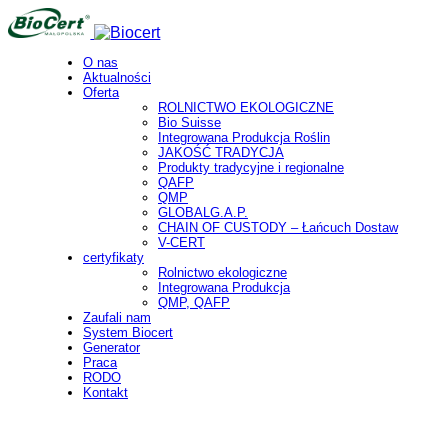
O nas
Aktualności
Oferta
ROLNICTWO EKOLOGICZNE
Bio Suisse
Integrowana Produkcja Roślin
JAKOŚĆ TRADYCJA
Produkty tradycyjne i regionalne
QAFP
QMP
GLOBALG.A.P.
CHAIN OF CUSTODY – Łańcuch Dostaw
V-CERT
certyfikaty
Rolnictwo ekologiczne
Integrowana Produkcja
QMP, QAFP
Zaufali nam
System Biocert
Generator
Praca
RODO
Kontakt