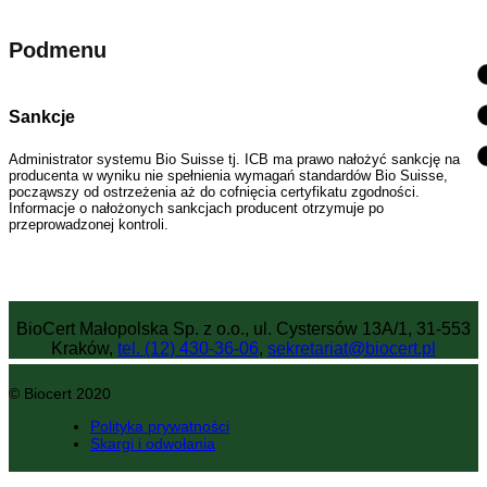
Podmenu
Sankcje
Administrator systemu Bio Suisse tj. ICB ma prawo nałożyć sankcję na
producenta w wyniku nie spełnienia wymagań standardów Bio Suisse,
począwszy od ostrzeżenia aż do cofnięcia certyfikatu zgodności.
Informacje o nałożonych sankcjach producent otrzymuje po
przeprowadzonej kontroli.
BioCert Małopolska Sp. z o.o., ul. Cystersów 13A/1, 31-553
Kraków,
tel. (12) 430-36-06
,
sekretariat@biocert.pl
© Biocert 2020
Polityka prywatności
Skargi i odwołania