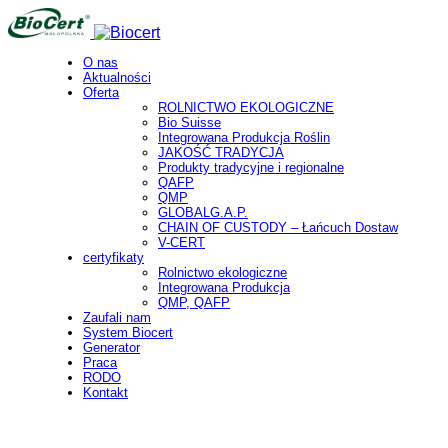
O nas
Aktualności
Oferta
ROLNICTWO EKOLOGICZNE
Bio Suisse
Integrowana Produkcja Roślin
JAKOŚĆ TRADYCJA
Produkty tradycyjne i regionalne
QAFP
QMP
GLOBALG.A.P.
CHAIN OF CUSTODY – Łańcuch Dostaw
V-CERT
certyfikaty
Rolnictwo ekologiczne
Integrowana Produkcja
QMP, QAFP
Zaufali nam
System Biocert
Generator
Praca
RODO
Kontakt