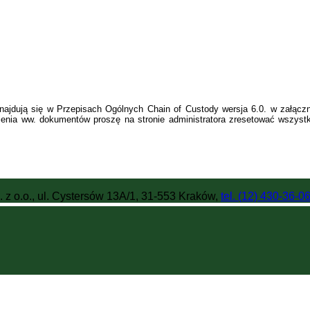
ajdują się w Przepisach Ogólnych Chain of Custody wersja 6.0. w załączni
enia ww. dokumentów proszę na stronie administratora zresetować wszystki
 z o.o., ul. Cystersów 13A/1, 31-553 Kraków,
tel. (12) 430-36-0