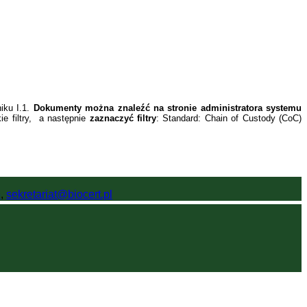
ku I.1.
Dokumenty można znaleźć na stronie administratora systemu
e filtry, a następnie
zaznaczyć filtry
: Standard: Chain of Custody (CoC)
6
,
sekretariat@biocert.pl