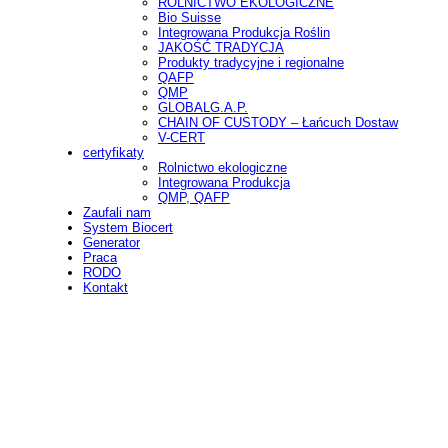
ROLNICTWO EKOLOGICZNE
Bio Suisse
Integrowana Produkcja Roślin
JAKOŚĆ TRADYCJA
Produkty tradycyjne i regionalne
QAFP
QMP
GLOBALG.A.P.
CHAIN OF CUSTODY – Łańcuch Dostaw
V-CERT
certyfikaty
Rolnictwo ekologiczne
Integrowana Produkcja
QMP, QAFP
Zaufali nam
System Biocert
Generator
Praca
RODO
Kontakt