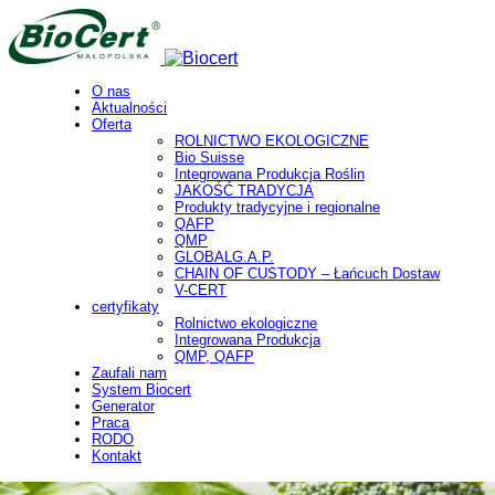
O nas
Aktualności
Oferta
ROLNICTWO EKOLOGICZNE
Bio Suisse
Integrowana Produkcja Roślin
JAKOŚĆ TRADYCJA
Produkty tradycyjne i regionalne
QAFP
QMP
GLOBALG.A.P.
CHAIN OF CUSTODY – Łańcuch Dostaw
V-CERT
certyfikaty
Rolnictwo ekologiczne
Integrowana Produkcja
QMP, QAFP
Zaufali nam
System Biocert
Generator
Praca
RODO
Kontakt