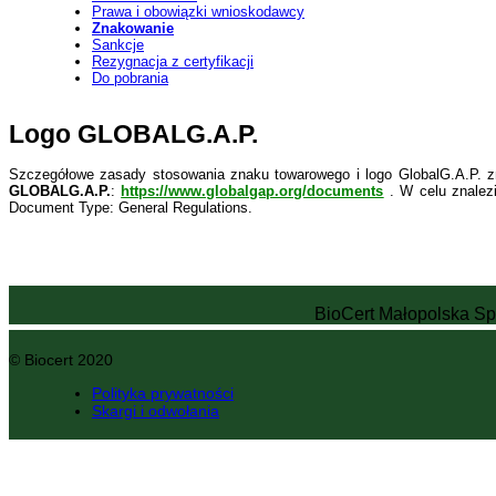
Prawa i obowiązki wnioskodawcy
Znakowanie
Sankcje
Rezygnacja z certyfikacji
Do pobrania
Logo GLOBALG.A.P.
Szczegółowe zasady stosowania znaku towarowego i logo GlobalG.A.P. zn
GLOBALG.A.P.
:
https://www.globalgap.org/documents
. W celu znalezi
Document Type: General Regulations.
BioCert Małopolska Sp.
© Biocert 2020
Polityka prywatności
Skargi i odwołania