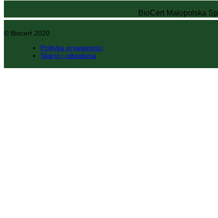
BioCert Małopolska Sp.
© Biocert 2020
Polityka prywatności
Skargi i odwołania