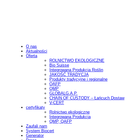
O nas
Aktualności
Oferta
ROLNICTWO EKOLOGICZNE
Bio Suisse
Integrowana Produkcja Roślin
JAKOŚĆ TRADYCJA
Produkty tradycyjne i regionalne
QAFP
QMP
GLOBALG.A.P.
CHAIN OF CUSTODY – Łańcuch Dostaw
V-CERT
certyfikaty
Rolnictwo ekologiczne
Integrowana Produkcja
QMP, QAFP
Zaufali nam
System Biocert
Generator