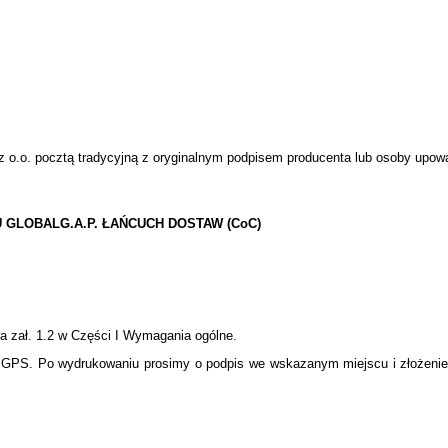
 o.o. pocztą tradycyjną z oryginalnym podpisem producenta lub osoby upowa
GLOBALG.A.P. ŁAŃCUCH DOSTAW (CoC)
la zał. 1.2 w Części I Wymagania ogólne.
 GPS. Po wydrukowaniu prosimy o podpis we wskazanym miejscu i złożenie do 