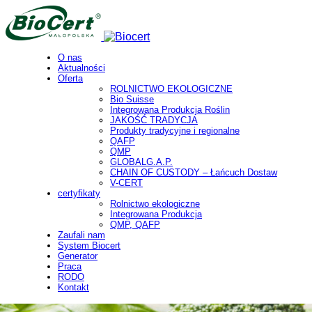
O nas
Aktualności
Oferta
ROLNICTWO EKOLOGICZNE
Bio Suisse
Integrowana Produkcja Roślin
JAKOŚĆ TRADYCJA
Produkty tradycyjne i regionalne
QAFP
QMP
GLOBALG.A.P.
CHAIN OF CUSTODY – Łańcuch Dostaw
V-CERT
certyfikaty
Rolnictwo ekologiczne
Integrowana Produkcja
QMP, QAFP
Zaufali nam
System Biocert
Generator
Praca
RODO
Kontakt