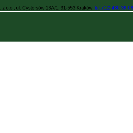
 z o.o., ul. Cystersów 13A/1, 31-553 Kraków,
tel. (12) 430-36-0