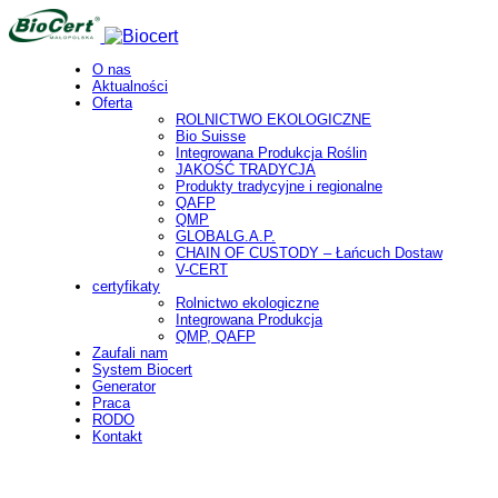
O nas
Aktualności
Oferta
ROLNICTWO EKOLOGICZNE
Bio Suisse
Integrowana Produkcja Roślin
JAKOŚĆ TRADYCJA
Produkty tradycyjne i regionalne
QAFP
QMP
GLOBALG.A.P.
CHAIN OF CUSTODY – Łańcuch Dostaw
V-CERT
certyfikaty
Rolnictwo ekologiczne
Integrowana Produkcja
QMP, QAFP
Zaufali nam
System Biocert
Generator
Praca
RODO
Kontakt