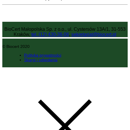
BioCert Małopolska Sp. z o.o., ul. Cystersów 13A/1, 31-553
Kraków,
tel. (12) 430-36-06
,
sekretariat@biocert.pl
© Biocert 2020
Polityka prywatności
Skargi i odwołania