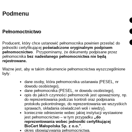
Podmenu
Pełnomoctnictwo
Producent, który chce ustanowić pełnomocnika powinien przesłać do
jednostki certyfikującej
poświadczone oryginalnym podpisem
pełnomocnictwo
. Przypominamy, że dokumenty podpisane przez
pełnomocnika
bez nadesłanego pełnomocnictwa nie będą
rejestrowane.
Ważne jest, aby w takim dokumencie pełnomocnictwa wyszczególnione
były:
dane osoby, która pełnomocnika ustanawia (PESEL, nr
dowodu osobistego),
dane pełnomocnika (PESEL, nr dowodu osobistego),
opis do jakich czynności pełnomocnik jest upoważniony, np.
do reprezentowania podczas kontroli oraz podpisania
protokołu pokontrolnego, do reprezentowania we wszystkich
sprawach, składania oświadczeń woli i wiedzy),
koniecznie odniesienie wobec jakiej instytucji wystawione
jest pełnomocnictwo – w tym przypadku
„do
reprezentowania wobec jednostki certyfikującej
BioCert Małopolska Sp. z o.o.”
.
okres obowiązywania pełnomocnictwa.